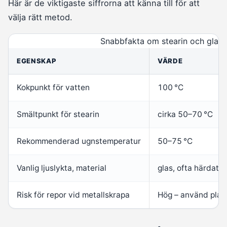
Här är de viktigaste siffrorna att känna till för att
välja rätt metod.
Snabbfakta om stearin och glas
EGENSKAP
VÄRDE
Kokpunkt för vatten
100 °C
Smältpunkt för stearin
cirka 50–70 °C
Rekommenderad ugnstemperatur
50–75 °C
Vanlig ljuslykta, material
glas, ofta härdat
Risk för repor vid metallskrapa
Hög – använd plast