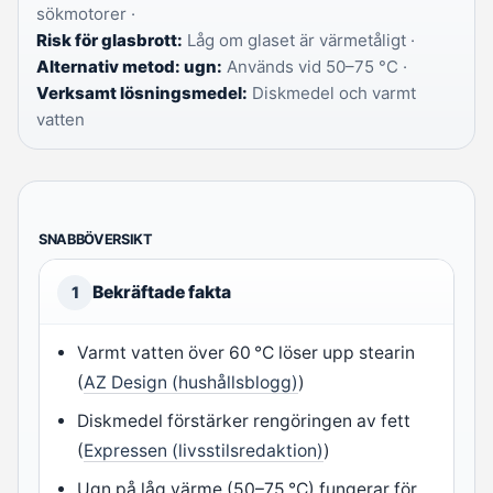
sökmotorer ·
Risk för glasbrott:
Låg om glaset är värmetåligt ·
Alternativ metod: ugn:
Används vid 50–75 °C ·
Verksamt lösningsmedel:
Diskmedel och varmt
vatten
SNABBÖVERSIKT
Bekräftade fakta
1
Varmt vatten över 60 °C löser upp stearin
(
AZ Design (hushållsblogg)
)
Diskmedel förstärker rengöringen av fett
(
Expressen (livsstilsredaktion)
)
Ugn på låg värme (50–75 °C) fungerar för