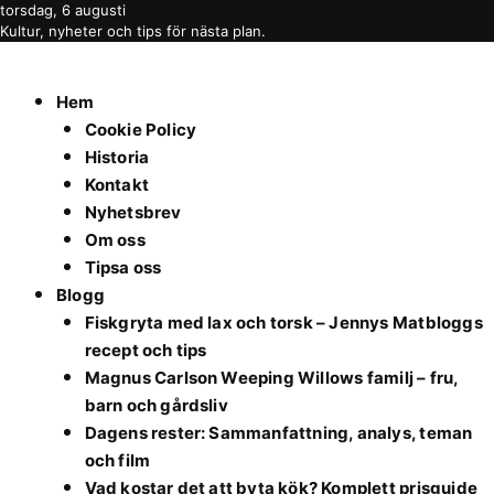
torsdag, 6 augusti
Kultur, nyheter och tips för nästa plan.
Hem
Cookie Policy
Historia
Kontakt
Nyhetsbrev
Om oss
Tipsa oss
Blogg
Fiskgryta med lax och torsk – Jennys Matbloggs
recept och tips
Magnus Carlson Weeping Willows familj – fru,
barn och gårdsliv
Dagens rester: Sammanfattning, analys, teman
och film
Vad kostar det att byta kök? Komplett prisguide