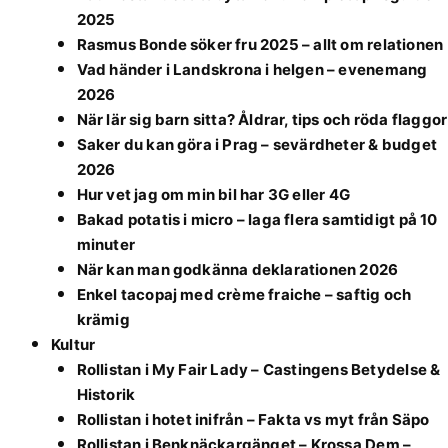
2025
Rasmus Bonde söker fru 2025 – allt om relationen
Vad händer i Landskrona i helgen – evenemang
2026
När lär sig barn sitta? Åldrar, tips och röda flaggor
Saker du kan göra i Prag – sevärdheter & budget
2026
Hur vet jag om min bil har 3G eller 4G
Bakad potatis i micro – laga flera samtidigt på 10
minuter
När kan man godkänna deklarationen 2026
Enkel tacopaj med crème fraiche – saftig och
krämig
Kultur
Rollistan i My Fair Lady – Castingens Betydelse &
Historik
Rollistan i hotet inifrån – Fakta vs myt från Säpo
Rollistan i Benknäckargänget – Krossa Dem –