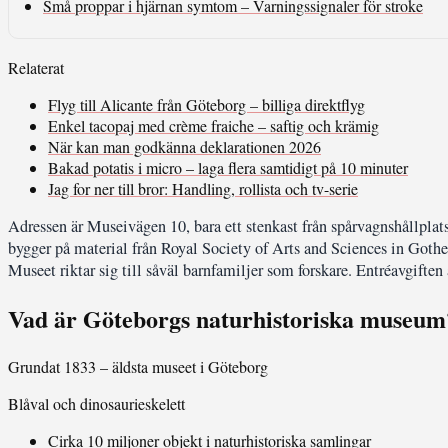
Små proppar i hjärnan symtom – Varningssignaler för stroke
Relaterat
Flyg till Alicante från Göteborg – billiga direktflyg
Enkel tacopaj med crème fraiche – saftig och krämig
När kan man godkänna deklarationen 2026
Bakad potatis i micro – laga flera samtidigt på 10 minuter
Jag for ner till bror: Handling, rollista och tv-serie
Adressen är Museivägen 10, bara ett stenkast från spårvagnshållpla
bygger på material från Royal Society of Arts and Sciences in Goth
Museet riktar sig till såväl barnfamiljer som forskare. Entréavgiften
Vad är Göteborgs naturhistoriska museum
Grundat 1833 – äldsta museet i Göteborg
Blåval och dinosaurieskelett
Cirka 10 miljoner objekt i naturhistoriska samlingar