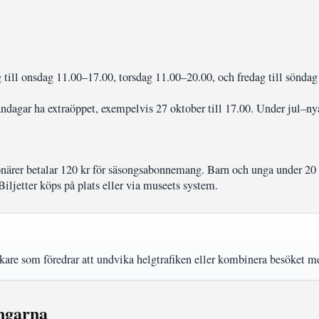
g till onsdag 11.00–17.00, torsdag 11.00–20.00, och fredag till sönda
dagar ha extraöppet, exempelvis 27 oktober till 17.00. Under jul–nyå
onärer betalar 120 kr för säsongsabonnemang. Barn och unga under 20 å
Biljetter köps på plats eller via museets system.
kare som föredrar att undvika helgtrafiken eller kombinera besöket me
ingarna