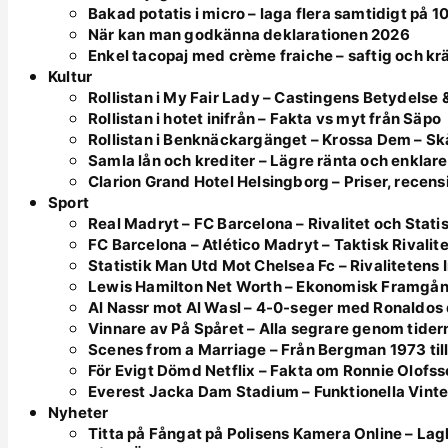
Bakad potatis i micro – laga flera samtidigt på 1
När kan man godkänna deklarationen 2026
Enkel tacopaj med crème fraiche – saftig och k
Kultur
Rollistan i My Fair Lady – Castingens Betydelse &
Rollistan i hotet inifrån – Fakta vs myt från Säpo
Rollistan i Benknäckargänget – Krossa Dem – S
Samla lån och krediter – Lägre ränta och enklar
Clarion Grand Hotel Helsingborg – Priser, recensi
Sport
Real Madryt – FC Barcelona – Rivalitet och Statis
FC Barcelona – Atlético Madryt – Taktisk Rivalite
Statistik Man Utd Mot Chelsea Fc – Rivalitetens I
Lewis Hamilton Net Worth – Ekonomisk Framgån
Al Nassr mot Al Wasl – 4-0-seger med Ronaldos
Vinnare av På Spåret – Alla segrare genom tider
Scenes from a Marriage – Från Bergman 1973 til
För Evigt Dömd Netflix – Fakta om Ronnie Olofs
Everest Jacka Dam Stadium – Funktionella Vinte
Nyheter
Titta på Fångat på Polisens Kamera Online – Lagl