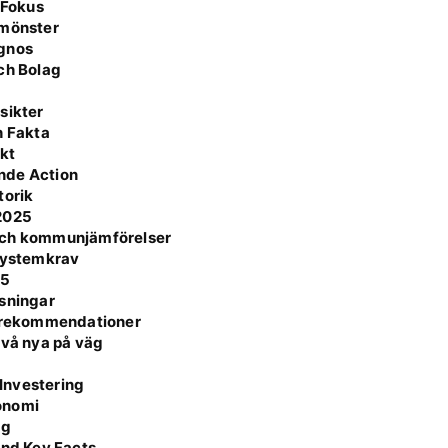
 Fokus
smönster
agnos
ch Bolag
sikter
h Fakta
ikt
nde Action
torik
/2025
 och kommunjämförelser
 Systemkrav
25
ösningar
h rekommendationer
två nya på väg
Investering
onomi
ag
and Key Facts