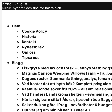
lördag, 8 augusti
Kultur, nyheter och tips för nästa plan.
Hem
Cookie Policy
Historia
Kontakt
Nyhetsbrev
Om oss
Tipsa oss
Blogg
Fiskgryta med lax och torsk – Jennys Matbloggs
Magnus Carlson Weeping Willows familj – fru, ba
Dagens rester: Sammanfattning, analys, teman o
Vad kostar det att byta kök? Komplett prisguid
Rasmus Bonde söker fru 2025 – allt om relatione
Vad händer i Landskrona i helgen – evenemang
När lär sig barn sitta? Åldrar, tips och röda flagg
Saker du kan göra i Prag – sevärdheter & budge
Hur vet jag om min bil har 3G eller 4G