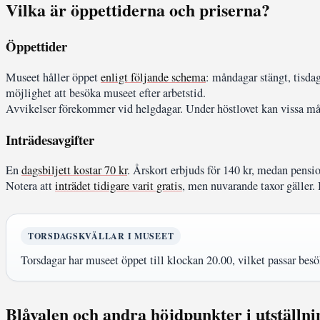
Vilka är öppettiderna och priserna?
Öppettider
Museet håller öppet
enligt följande schema
: måndagar stängt, tisda
möjlighet att besöka museet efter arbetstid.
Avvikelser förekommer vid helgdagar. Under höstlovet kan vissa mån
Inträdesavgifter
En
dagsbiljett kostar 70 kr
. Årskort erbjuds för 140 kr, medan pensi
Notera att
inträdet tidigare varit gratis
, men nuvarande taxor gäller. 
TORSDAGSKVÄLLAR I MUSEET
Torsdagar har museet öppet till klockan 20.00, vilket passar besö
Blåvalen och andra höjdpunkter i utställn