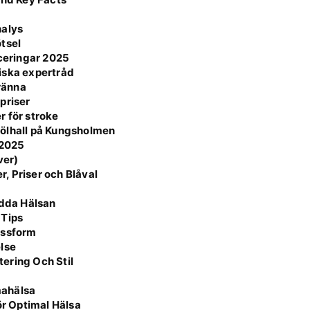
nalys
tsel
aceringar 2025
iska expertråd
bränna
priser
r för stroke
 ölhall på Kungsholmen
 2025
ver)
, Priser och Blåval
ydda Hälsan
 Tips
assform
else
ering Och Stil
mahälsa
r Optimal Hälsa