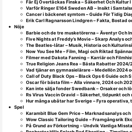
Får Ej Övertäckas Finska – Säkerhet Och Kultur I
Varför Ringer E164 Sweden AB – Insikt i Samtal
Cancer i bäckenet symtom – Guide För Tidig Di
Erik Carl Ragnarsson Lindgren – Fakta, Bostad o
Nöje
Barbie och de tre musketörerna – Äventyr Och In
Five Nights at Freddy’s Movie – Skarp Analys oc
The Beatles-låtar – Musik, Historia och Kulturins
Now You See Me – Film, Magi och Riktad Spänna
Filmer med Dakota Fanning – Karriär och Filmhis
True Religion Jeans Rea – Bästa Rabatter 2024
Vad tjänar en gymnasielärare – Medellön 2024
Call of Duty Black Ops – Black Ops 6 Guide och
Oscar för bästa film – Alla vinnare, 2024 och 20
Kan inte sälja fonder Swedbank – Orsaker och l
Rs Virus Vaccin Gravid – Säkerhet, tidpunkt oc
Hur många ubåtar har Sverige – Fyra operativa, 
Spel
Karambit Blue Gem Price – Marknadsanalys och 
Wow Classic Tailoring Guide – Framgångsrik Ek
På Grund av Förkortning – Undvik Vanliga Misst
Rochester Hills Splash Pad Shooting – Timeline 