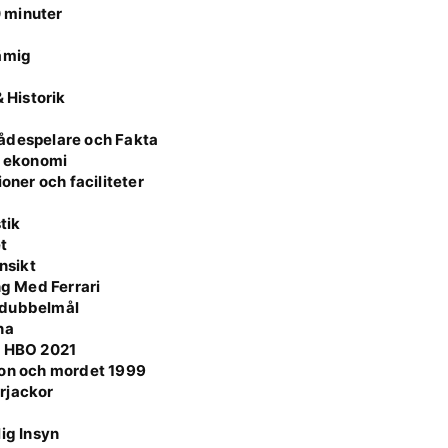
0 minuter
rämig
 Historik
kådespelare och Fakta
e ekonomi
oner och faciliteter
tik
t
nsikt
g Med Ferrari
 dubbelmål
na
l HBO 2021
son och mordet 1999
rjackor
ig Insyn