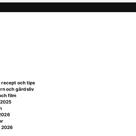
 recept och tips
rn och gårdsliv
ch film
e 2025
n
 2026
or
t 2026