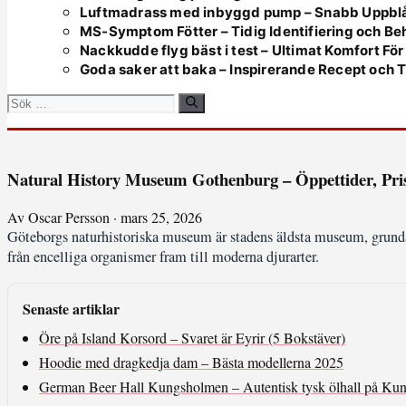
Luftmadrass med inbyggd pump – Snabb Uppbl
MS-Symptom Fötter – Tidig Identifiering och Be
Nackkudde flyg bäst i test – Ultimat Komfort Fö
Goda saker att baka – Inspirerande Recept och T
Sök
efter:
Natural History Museum Gothenburg – Öppettider, Pris
Av Oscar Persson · mars 25, 2026
Göteborgs naturhistoriska museum är stadens äldsta museum, grundat
från encelliga organismer fram till moderna djurarter.
Senaste artiklar
Öre på Island Korsord – Svaret är Eyrir (5 Bokstäver)
Hoodie med dragkedja dam – Bästa modellerna 2025
German Beer Hall Kungsholmen – Autentisk tysk ölhall på Ku