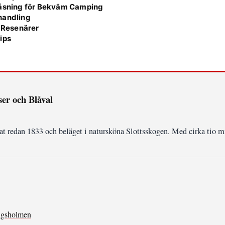
åsning för Bekväm Camping
handling
r Resenärer
ips
er och Blåval
 redan 1833 och beläget i natursköna Slottsskogen. Med cirka tio mi
ngsholmen