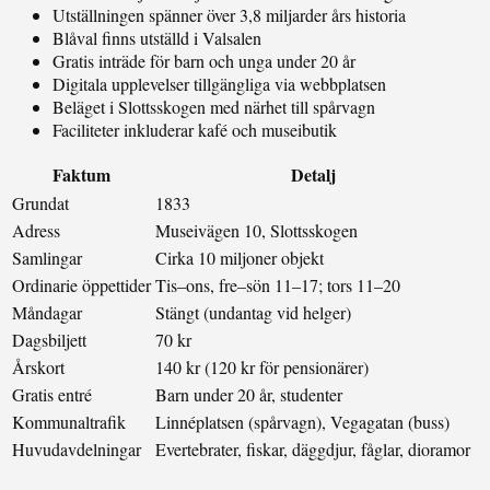
Utställningen spänner över 3,8 miljarder års historia
Blåval finns utställd i Valsalen
Gratis inträde för barn och unga under 20 år
Digitala upplevelser tillgängliga via webbplatsen
Beläget i Slottsskogen med närhet till spårvagn
Faciliteter inkluderar kafé och museibutik
Faktum
Detalj
Grundat
1833
Adress
Museivägen 10, Slottsskogen
Samlingar
Cirka 10 miljoner objekt
Ordinarie öppettider
Tis–ons, fre–sön 11–17; tors 11–20
Måndagar
Stängt (undantag vid helger)
Dagsbiljett
70 kr
Årskort
140 kr (120 kr för pensionärer)
Gratis entré
Barn under 20 år, studenter
Kommunaltrafik
Linnéplatsen (spårvagn), Vegagatan (buss)
Huvudavdelningar
Evertebrater, fiskar, däggdjur, fåglar, dioramor