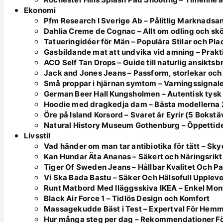
Ekonomi
Pfm Research I Sverige Ab – Pålitlig Marknadsa
Dahlia Creme de Cognac – Allt om odling och skö
Tatueringidéer för Män – Populära Stilar och Pl
Gasbildande mat att undvika vid amning – Prakt
ACO Self Tan Drops – Guide till naturlig ansikts
Jack and Jones Jeans – Passform, storlekar och 
Små proppar i hjärnan symtom – Varningssignale
German Beer Hall Kungsholmen – Autentisk tysk
Hoodie med dragkedja dam – Bästa modellerna
Öre på Island Korsord – Svaret är Eyrir (5 Bokstä
Natural History Museum Gothenburg – Öppettider
Livsstil
Vad händer om man tar antibiotika för tätt – Sk
Kan Hundar Äta Ananas – Säkert och Näringsrikt
Tiger Of Sweden Jeans – Hållbar Kvalitet Och P
Vi Ska Bada Bastu – Säker Och Hälsofull Upplev
Runt Matbord Med Iläggsskiva IKEA – Enkel Mont
Black Air Force 1 – Tidlös Design och Komfort
Massagekudde Bäst i Test – Expertval För Hem
Hur många steg per dag – Rekommendationer Fö