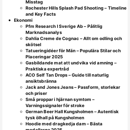
Misstag
Rochester Hills Splash Pad Shooting – Timeline
and Key Facts
Ekonomi
Pfm Research I Sverige Ab – Pålitlig
Marknadsanalys
Dahlia Creme de Cognac – Allt om odling och
skötsel
Tatueringidéer för Män – Populära Stilar och
Placeringar 2025
Gasbildande mat att undvika vid amning –
Praktiska expertråd
ACO Self Tan Drops – Guide till naturlig
ansiktsbränna
Jack and Jones Jeans – Passform, storlekar
och priser
Små proppar i hjärnan symtom –
Varningssignaler för stroke
German Beer Hall Kungsholmen – Autentisk
tysk ölhall på Kungsholmen
Hoodie med dragkedja dam – Bästa
modellerna 2025