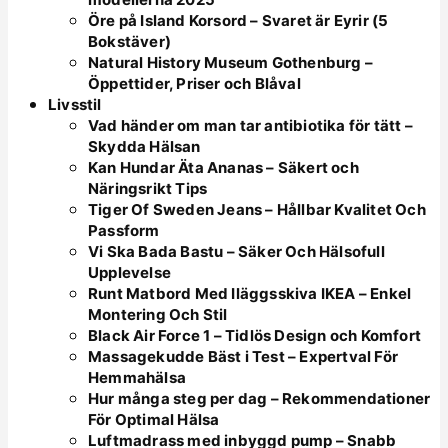
Öre på Island Korsord – Svaret är Eyrir (5
Bokstäver)
Natural History Museum Gothenburg –
Öppettider, Priser och Blåval
Livsstil
Vad händer om man tar antibiotika för tätt –
Skydda Hälsan
Kan Hundar Äta Ananas – Säkert och
Näringsrikt Tips
Tiger Of Sweden Jeans – Hållbar Kvalitet Och
Passform
Vi Ska Bada Bastu – Säker Och Hälsofull
Upplevelse
Runt Matbord Med Iläggsskiva IKEA – Enkel
Montering Och Stil
Black Air Force 1 – Tidlös Design och Komfort
Massagekudde Bäst i Test – Expertval För
Hemmahälsa
Hur många steg per dag – Rekommendationer
För Optimal Hälsa
Luftmadrass med inbyggd pump – Snabb