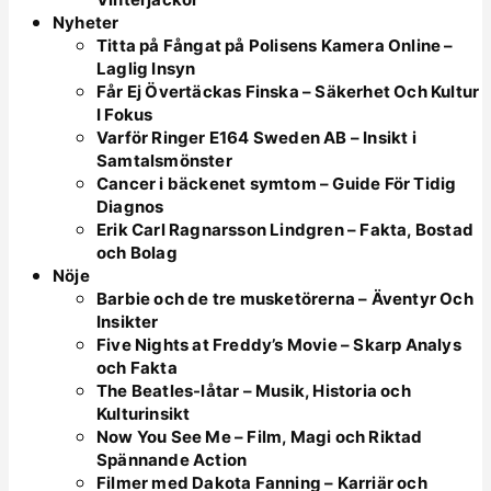
Nyheter
Titta på Fångat på Polisens Kamera Online –
Laglig Insyn
Får Ej Övertäckas Finska – Säkerhet Och Kultur
I Fokus
Varför Ringer E164 Sweden AB – Insikt i
Samtalsmönster
Cancer i bäckenet symtom – Guide För Tidig
Diagnos
Erik Carl Ragnarsson Lindgren – Fakta, Bostad
och Bolag
Nöje
Barbie och de tre musketörerna – Äventyr Och
Insikter
Five Nights at Freddy’s Movie – Skarp Analys
och Fakta
The Beatles-låtar – Musik, Historia och
Kulturinsikt
Now You See Me – Film, Magi och Riktad
Spännande Action
Filmer med Dakota Fanning – Karriär och