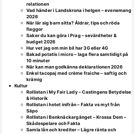
relationen
Vad händer i Landskrona i helgen – evenemang
2026
När lär sig barn sitta? Åldrar, tips och röda
flaggor
Saker du kan göra i Prag – sevärdheter &
budget 2026
Hur vet jag om min bil har 3G eller 4G
Bakad potatis i micro – laga flera samtidigt på
10 minuter
När kan man godkänna deklarationen 2026
Enkel tacopaj med crème fraiche – saftig och
krämig
Kultur
Rollistan i My Fair Lady – Castingens Betydelse
& Historik
Rollistan i hotet inifrån – Fakta vs myt från
Säpo
Rollistan i Benknäckargänget – Krossa Dem –
Skådespelare och Fakta
Samla lån och krediter – Lägre ränta och