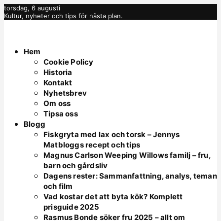
torsdag, 6 augusti
Kultur, nyheter och tips för nästa plan.
Hem
Cookie Policy
Historia
Kontakt
Nyhetsbrev
Om oss
Tipsa oss
Blogg
Fiskgryta med lax och torsk – Jennys
Matbloggs recept och tips
Magnus Carlson Weeping Willows familj – fru,
barn och gårdsliv
Dagens rester: Sammanfattning, analys, teman
och film
Vad kostar det att byta kök? Komplett
prisguide 2025
Rasmus Bonde söker fru 2025 – allt om