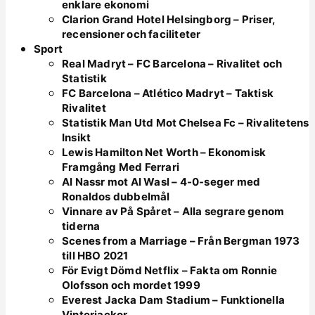
enklare ekonomi
Clarion Grand Hotel Helsingborg – Priser,
recensioner och faciliteter
Sport
Real Madryt – FC Barcelona – Rivalitet och
Statistik
FC Barcelona – Atlético Madryt – Taktisk
Rivalitet
Statistik Man Utd Mot Chelsea Fc – Rivalitetens
Insikt
Lewis Hamilton Net Worth – Ekonomisk
Framgång Med Ferrari
Al Nassr mot Al Wasl – 4-0-seger med
Ronaldos dubbelmål
Vinnare av På Spåret – Alla segrare genom
tiderna
Scenes from a Marriage – Från Bergman 1973
till HBO 2021
För Evigt Dömd Netflix – Fakta om Ronnie
Olofsson och mordet 1999
Everest Jacka Dam Stadium – Funktionella
Vinterjackor