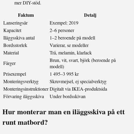
mer DIY-stöd.
Faktum
Detalj
Lanseringsår
Exempel: 2019
Kapacitet
2–6 personer
Iläggsskiva antal
1–2 beroende på modell
Bordsstorlek
Varierar, se modeller
Material
Trä, melamin, klarlack
Brun, vit, svart, björk (beroende på
Färger
modell)
Prisexempel
1 495–3 995 kr
Monteringsverktyg
Skruvmejsel, ej specialverktyg
Monteringsinstruktioner
Digitalt via IKEA-produktsida
Förvaring iläggsskiva
Under bordsskivan
Hur monterar man en iläggsskiva på ett
runt matbord?