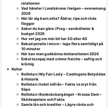
relationen
Vad händer i Landskrona i helgen – evenemang
2026
När lär sig barn sitta? Åldrar, tips och röda
flaggor
Saker du kan göra i Prag – sevärdheter &
budget 2026
Hur vet jag om min bil har 3G eller 4G
Bakad potatis i micro – laga flera samtidigt på
10 minuter
När kan man godkänna deklarationen 2026
Enkel tacopaj med crème fraiche – saftig och
krämig
Kultur
Rollistan i My Fair Lady – Castingens Betydelse
& Historik
Rollistan i hotet inifrån – Fakta vs myt från
Säpo
Rollistan i Benknäckargänget – Krossa Dem –
Skådespelare och Fakta
Samla lån och krediter – Lägre ränta och