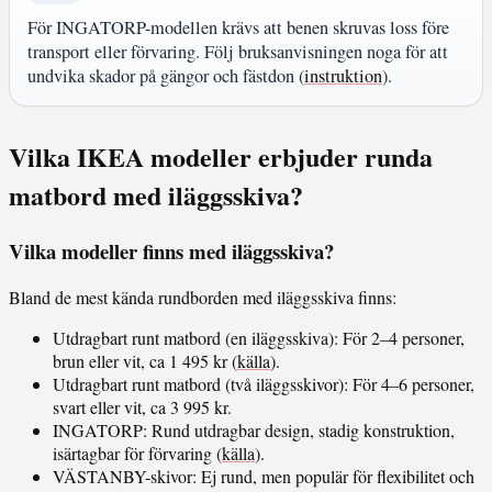
För INGATORP-modellen krävs att benen skruvas loss före
transport eller förvaring. Följ bruksanvisningen noga för att
undvika skador på gängor och fästdon (
instruktion
).
Vilka IKEA modeller erbjuder runda
matbord med iläggsskiva?
Vilka modeller finns med iläggsskiva?
Bland de mest kända rundborden med iläggsskiva finns:
Utdragbart runt matbord (en iläggsskiva): För 2–4 personer,
brun eller vit, ca 1 495 kr (
källa
).
Utdragbart runt matbord (två iläggsskivor): För 4–6 personer,
svart eller vit, ca 3 995 kr.
INGATORP: Rund utdragbar design, stadig konstruktion,
isärtagbar för förvaring (
källa
).
VÄSTANBY-skivor: Ej rund, men populär för flexibilitet och