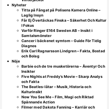
Nyheter
Titta på Fångat på Polisens Kamera Online –
Laglig Insyn
Får Ej Övertäckas Finska – Säkerhet Och Kultur
I Fokus
Varför Ringer E164 Sweden AB – Insikt i
Samtalsmönster
Cancer i bäckenet symtom – Guide För Tidig
Diagnos
Erik Carl Ragnarsson Lindgren – Fakta, Bostad
och Bolag
Nöje
Barbie och de tre musketörerna – Äventyr Och
Insikter
Five Nights at Freddy’s Movie – Skarp Analys
och Fakta
The Beatles-låtar – Musik, Historia och
Kulturinsikt
Now You See Me – Film, Magi och Riktad
Spännande Action
Filmer med Dakota Fanning – Karriär och