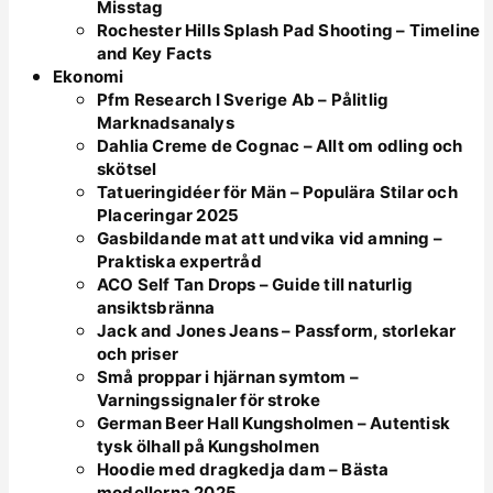
Misstag
Rochester Hills Splash Pad Shooting – Timeline
and Key Facts
Ekonomi
Pfm Research I Sverige Ab – Pålitlig
Marknadsanalys
Dahlia Creme de Cognac – Allt om odling och
skötsel
Tatueringidéer för Män – Populära Stilar och
Placeringar 2025
Gasbildande mat att undvika vid amning –
Praktiska expertråd
ACO Self Tan Drops – Guide till naturlig
ansiktsbränna
Jack and Jones Jeans – Passform, storlekar
och priser
Små proppar i hjärnan symtom –
Varningssignaler för stroke
German Beer Hall Kungsholmen – Autentisk
tysk ölhall på Kungsholmen
Hoodie med dragkedja dam – Bästa
modellerna 2025