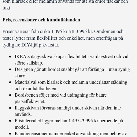
som klarlack eller melamin används för att stå emot fläckar och
fukt.
Pris, recensioner och kundutlåtanden
Priser varierar från cirka 1 495 kr till 3 995 kr. Omdömen och
tester lyfter fram flexibilitet och enkelhet, men efterfrågan på
tydligare DIY-hjälp kvarstår.
IKEA:s iläggsskiva skapar flexibilitet i vardagslivet och vid
större sällskap.
Designen gör att bordet snabbt går att förlänga – utan synlig
skarv.
Materialval som klarlack och melamin underlättar städning
och ökar hållbarheten.
Bordsbenen följer med vid utdragning för bättre
platseffektivitet.
Iläggsskivan förvaras smidigt under skivan när den inte
används.
Prisintervallet ligger mellan 1 495–3 995 kr beroende på
modell.
Kundrecensioner nämner enkel användning men behov av