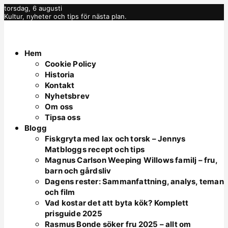
torsdag, 6 augusti
Kultur, nyheter och tips för nästa plan.
Hem
Cookie Policy
Historia
Kontakt
Nyhetsbrev
Om oss
Tipsa oss
Blogg
Fiskgryta med lax och torsk – Jennys
Matbloggs recept och tips
Magnus Carlson Weeping Willows familj – fru,
barn och gårdsliv
Dagens rester: Sammanfattning, analys, teman
och film
Vad kostar det att byta kök? Komplett
prisguide 2025
Rasmus Bonde söker fru 2025 – allt om