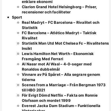
enklare ekonomi
Clarion Grand Hotel Helsingborg – Priser,
recensioner och faciliteter
Sport
Real Madryt – FC Barcelona – Rivalitet och
Statistik
FC Barcelona – Atlético Madryt – Taktisk
Rivalitet
Statistik Man Utd Mot Chelsea Fc – Rivalitetens
Insikt
Lewis Hamilton Net Worth – Ekonomisk
Framgång Med Ferrari
Al Nassr mot Al Wasl – 4-0-seger med
Ronaldos dubbelmål
Vinnare av På Spåret – Alla segrare genom
tiderna
Scenes from a Marriage – Från Bergman 1973
till HBO 2021
För Evigt Dömd Netflix – Fakta om Ronnie
Olofsson och mordet 1999
Everest Jacka Dam Stadium – Funktionella
Vinterjackor