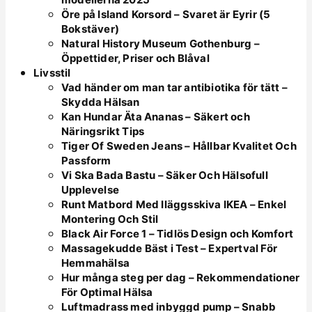
Öre på Island Korsord – Svaret är Eyrir (5
Bokstäver)
Natural History Museum Gothenburg –
Öppettider, Priser och Blåval
Livsstil
Vad händer om man tar antibiotika för tätt –
Skydda Hälsan
Kan Hundar Äta Ananas – Säkert och
Näringsrikt Tips
Tiger Of Sweden Jeans – Hållbar Kvalitet Och
Passform
Vi Ska Bada Bastu – Säker Och Hälsofull
Upplevelse
Runt Matbord Med Iläggsskiva IKEA – Enkel
Montering Och Stil
Black Air Force 1 – Tidlös Design och Komfort
Massagekudde Bäst i Test – Expertval För
Hemmahälsa
Hur många steg per dag – Rekommendationer
För Optimal Hälsa
Luftmadrass med inbyggd pump – Snabb