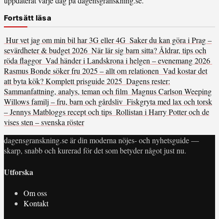
uppdaterat varje dag på dagensgranskning.se.
Fortsätt läsa
Hur vet jag om min bil har 3G eller 4G
Saker du kan göra i Prag –
sevärdheter & budget 2026
När lär sig barn sitta? Åldrar, tips och
röda flaggor
Vad händer i Landskrona i helgen – evenemang 2026
Rasmus Bonde söker fru 2025 – allt om relationen
Vad kostar det
att byta kök? Komplett prisguide 2025
Dagens rester:
Sammanfattning, analys, teman och film
Magnus Carlson Weeping
Willows familj – fru, barn och gårdsliv
Fiskgryta med lax och torsk
– Jennys Matbloggs recept och tips
Rollistan i Harry Potter och de
vises sten – svenska röster
dagensgranskning.se är din moderna nöjes- och nyhetsguide —
skarp, snabb och kurerad för det som betyder något just nu.
Utforska
Om oss
Kontakt