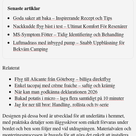
Senaste artiklar
Goda saker att baka – Inspirerande Recept och Tips
Nackkudde flyg bäst i test – Ultimat Komfort För Resenärer
MS-Symptom Fötter – Tidig Identifiering och Behandling
Luftmadrass med inbyggd pump – Snabb Uppblåsning för
Bekväm Camping
Relaterat
Flyg till Alicante från Göteborg – billiga direktflyg
Enkel tacopaj med crème fraiche – saftig och krämig
När kan man godkänna deklarationen 2026
Bakad potatis i micro – laga flera samtidigt på 10 minuter
Jag for ner till bror: Handling, rollista och tv-serie
Designen på dessa bord är utvecklad för att underlätta i hemmet,
med praktiska detaljer som iläggsskivor som enkelt förvaras under
bordet och ben som följer med vid utdragningen. Materialvalen och
monteringsprocessen är byggda för att göra det enkelt att installera