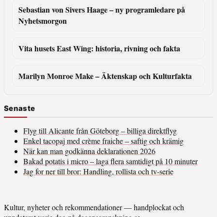
Sebastian von Sivers Haage – ny programledare på
Nyhetsmorgon
Vita husets East Wing: historia, rivning och fakta
Marilyn Monroe Make – Äktenskap och Kulturfakta
Senaste
Flyg till Alicante från Göteborg – billiga direktflyg
Enkel tacopaj med crème fraiche – saftig och krämig
När kan man godkänna deklarationen 2026
Bakad potatis i micro – laga flera samtidigt på 10 minuter
Jag for ner till bror: Handling, rollista och tv-serie
Kultur, nyheter och rekommendationer — handplockat och