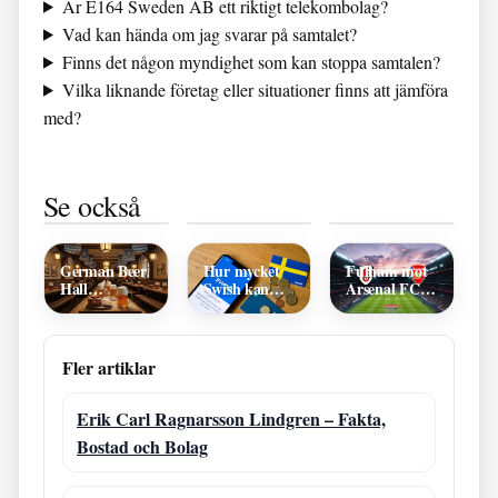
Är E164 Sweden AB ett riktigt telekombolag?
Vad kan hända om jag svarar på samtalet?
Finns det någon myndighet som kan stoppa samtalen?
Vilka liknande företag eller situationer finns att jämföra
med?
Vad händer
Saker du kan
Vita husets
Se också
om man tar
göra i Prag –
East Wing:
antibiotika
sevärdheter &
historia,
för tätt –
budget 2026
rivning och
Skydda
fakta
Hälsan
German Beer
Hur mycket
Fulham mot
Hall
Swish kan
Arsenal FC:
Kungsholmen
man ta emot?
Laguppställning
– Autentisk
Gränser &
2 maj 2026
tysk ölhall på
regler
Kungsholmen
Fler artiklar
Erik Carl Ragnarsson Lindgren – Fakta,
Bostad och Bolag