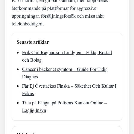
E.164-format, en global standard, men rapporteras
återkommande på plattformar för aggressive
uppringningar, försäljningsförsök och misstänkt
telefonbedrägeri.
Senaste artiklar
Erik Carl Ragnarsson Lindgren – Fakta, Bostad
och Bolag
Cancer i bäckenet symtom – Guide För Tidig
Diagnos
Får Ej Övertäckas Finska – Säkerhet Och Kultur I
Fokus
Titta på Fångat på Polisens Kamera Online –
Laglig Insyn