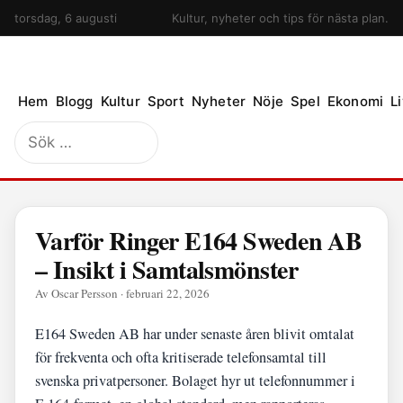
torsdag, 6 augusti
Kultur, nyheter och tips för nästa plan.
Hem
Blogg
Kultur
Sport
Nyheter
Nöje
Spel
Ekonomi
Li
Sök
efter:
Varför Ringer E164 Sweden AB
– Insikt i Samtalsmönster
Av Oscar Persson · februari 22, 2026
E164 Sweden AB har under senaste åren blivit omtalat
för frekventa och ofta kritiserade telefonsamtal till
svenska privatpersoner. Bolaget hyr ut telefonnummer i