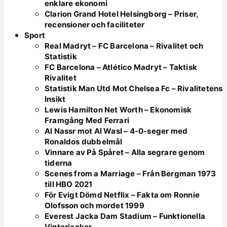
enklare ekonomi
Clarion Grand Hotel Helsingborg – Priser,
recensioner och faciliteter
Sport
Real Madryt – FC Barcelona – Rivalitet och
Statistik
FC Barcelona – Atlético Madryt – Taktisk
Rivalitet
Statistik Man Utd Mot Chelsea Fc – Rivalitetens
Insikt
Lewis Hamilton Net Worth – Ekonomisk
Framgång Med Ferrari
Al Nassr mot Al Wasl – 4-0-seger med
Ronaldos dubbelmål
Vinnare av På Spåret – Alla segrare genom
tiderna
Scenes from a Marriage – Från Bergman 1973
till HBO 2021
För Evigt Dömd Netflix – Fakta om Ronnie
Olofsson och mordet 1999
Everest Jacka Dam Stadium – Funktionella
Vinterjackor