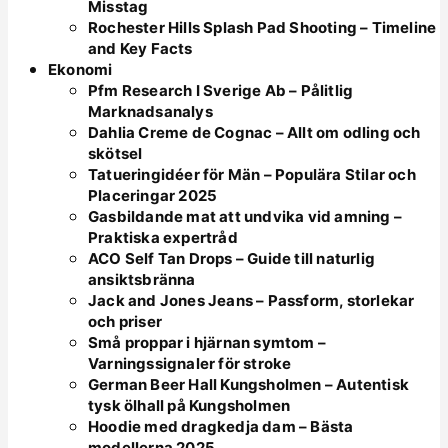
Misstag
Rochester Hills Splash Pad Shooting – Timeline
and Key Facts
Ekonomi
Pfm Research I Sverige Ab – Pålitlig
Marknadsanalys
Dahlia Creme de Cognac – Allt om odling och
skötsel
Tatueringidéer för Män – Populära Stilar och
Placeringar 2025
Gasbildande mat att undvika vid amning –
Praktiska expertråd
ACO Self Tan Drops – Guide till naturlig
ansiktsbränna
Jack and Jones Jeans – Passform, storlekar
och priser
Små proppar i hjärnan symtom –
Varningssignaler för stroke
German Beer Hall Kungsholmen – Autentisk
tysk ölhall på Kungsholmen
Hoodie med dragkedja dam – Bästa
modellerna 2025