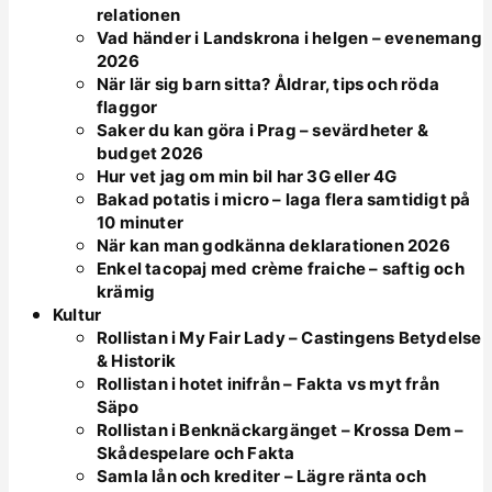
relationen
Vad händer i Landskrona i helgen – evenemang
2026
När lär sig barn sitta? Åldrar, tips och röda
flaggor
Saker du kan göra i Prag – sevärdheter &
budget 2026
Hur vet jag om min bil har 3G eller 4G
Bakad potatis i micro – laga flera samtidigt på
10 minuter
När kan man godkänna deklarationen 2026
Enkel tacopaj med crème fraiche – saftig och
krämig
Kultur
Rollistan i My Fair Lady – Castingens Betydelse
& Historik
Rollistan i hotet inifrån – Fakta vs myt från
Säpo
Rollistan i Benknäckargänget – Krossa Dem –
Skådespelare och Fakta
Samla lån och krediter – Lägre ränta och