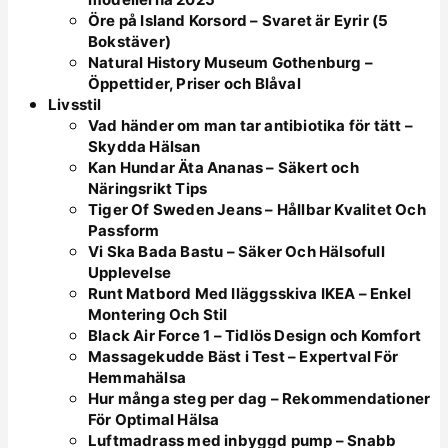
Öre på Island Korsord – Svaret är Eyrir (5
Bokstäver)
Natural History Museum Gothenburg –
Öppettider, Priser och Blåval
Livsstil
Vad händer om man tar antibiotika för tätt –
Skydda Hälsan
Kan Hundar Äta Ananas – Säkert och
Näringsrikt Tips
Tiger Of Sweden Jeans – Hållbar Kvalitet Och
Passform
Vi Ska Bada Bastu – Säker Och Hälsofull
Upplevelse
Runt Matbord Med Iläggsskiva IKEA – Enkel
Montering Och Stil
Black Air Force 1 – Tidlös Design och Komfort
Massagekudde Bäst i Test – Expertval För
Hemmahälsa
Hur många steg per dag – Rekommendationer
För Optimal Hälsa
Luftmadrass med inbyggd pump – Snabb