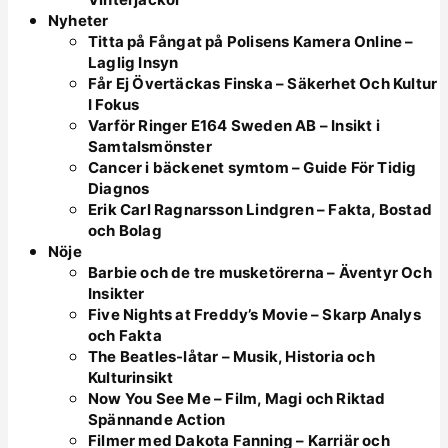
Nyheter
Titta på Fångat på Polisens Kamera Online –
Laglig Insyn
Får Ej Övertäckas Finska – Säkerhet Och Kultur
I Fokus
Varför Ringer E164 Sweden AB – Insikt i
Samtalsmönster
Cancer i bäckenet symtom – Guide För Tidig
Diagnos
Erik Carl Ragnarsson Lindgren – Fakta, Bostad
och Bolag
Nöje
Barbie och de tre musketörerna – Äventyr Och
Insikter
Five Nights at Freddy’s Movie – Skarp Analys
och Fakta
The Beatles-låtar – Musik, Historia och
Kulturinsikt
Now You See Me – Film, Magi och Riktad
Spännande Action
Filmer med Dakota Fanning – Karriär och