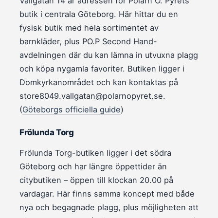
Vallgatan 14 är adressen för Polarn O. Pyrets
butik i centrala Göteborg. Här hittar du en
fysisk butik med hela sortimentet av
barnkläder, plus PO.P Second Hand-
avdelningen där du kan lämna in utvuxna plagg
och köpa nygamla favoriter. Butiken ligger i
Domkyrkanområdet och kan kontaktas på
store8049.vallgatan@polarnopyret.se.
(
Göteborgs officiella guide
)
Frölunda Torg
Frölunda Torg-butiken ligger i det södra
Göteborg och har längre öppettider än
citybutiken – öppen till klockan 20.00 på
vardagar. Här finns samma koncept med både
nya och begagnade plagg, plus möjligheten att