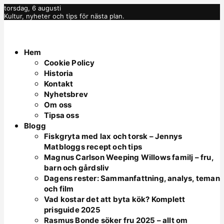
torsdag, 6 augusti
Kultur, nyheter och tips för nästa plan.
Hem
Cookie Policy
Historia
Kontakt
Nyhetsbrev
Om oss
Tipsa oss
Blogg
Fiskgryta med lax och torsk – Jennys
Matbloggs recept och tips
Magnus Carlson Weeping Willows familj – fru,
barn och gårdsliv
Dagens rester: Sammanfattning, analys, teman
och film
Vad kostar det att byta kök? Komplett
prisguide 2025
Rasmus Bonde söker fru 2025 – allt om