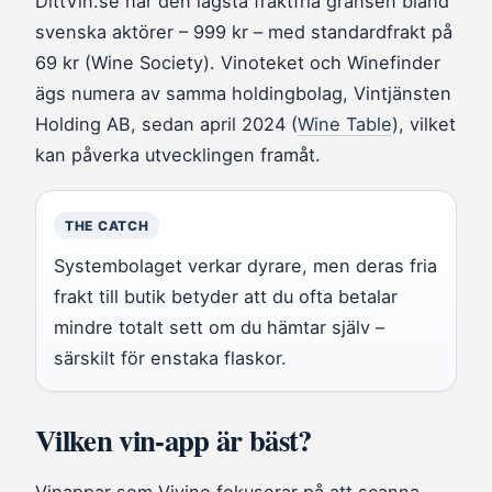
DittVin.se har den lägsta fraktfria gränsen bland
svenska aktörer – 999 kr – med standardfrakt på
69 kr (Wine Society). Vinoteket och Winefinder
ägs numera av samma holdingbolag, Vintjänsten
Holding AB, sedan april 2024 (
Wine Table
), vilket
kan påverka utvecklingen framåt.
THE CATCH
Systembolaget verkar dyrare, men deras fria
frakt till butik betyder att du ofta betalar
mindre totalt sett om du hämtar själv –
särskilt för enstaka flaskor.
Vilken vin-app är bäst?
Vinappar som Vivino fokuserar på att scanna,