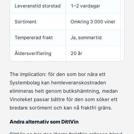
Leveranstid storstad
1–2 vardagar
Vari
Sortiment
Omkring 3 000 viner
Beg
Tempererad frakt
Ja, sommartid
Ja
Åldersverifiering
20 år
20 
The implication: för den som bor nära ett
Systembolag kan hemleveranskostnaden
elimineras helt genom butikshämtning, medan
Vinoteket passar bättre för den som söker ett
bredare sortiment och kan nå fraktfri gräns.
Andra alternativ som DittVin