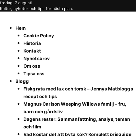
fredag, 7 augusti
Kultur, nyheter och tips för nästa plan.
Hem
Cookie Policy
Historia
Kontakt
Nyhetsbrev
Om oss
Tipsa oss
Blogg
Fiskgryta med lax och torsk – Jennys Matbloggs
recept och tips
Magnus Carlson Weeping Willows familj – fru,
barn och gårdsliv
Dagens rester: Sammanfattning, analys, teman
och film
Vad kostar det att byta kök? Komplett prisguide