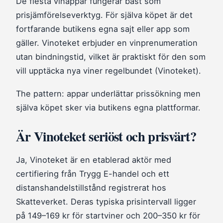
De flesta vinappar fungerar bäst som
prisjämförelseverktyg. För själva köpet är det
fortfarande butikens egna sajt eller app som
gäller. Vinoteket erbjuder en vinprenumeration
utan bindningstid, vilket är praktiskt för den som
vill upptäcka nya viner regelbundet (Vinoteket).
The pattern: appar underlättar prissökning men
själva köpet sker via butikens egna plattformar.
Är Vinoteket seriöst och prisvärt?
Ja, Vinoteket är en etablerad aktör med
certifiering från Trygg E-handel och ett
distanshandelstillstånd registrerat hos
Skatteverket. Deras typiska prisintervall ligger
på 149–169 kr för startviner och 200–350 kr för