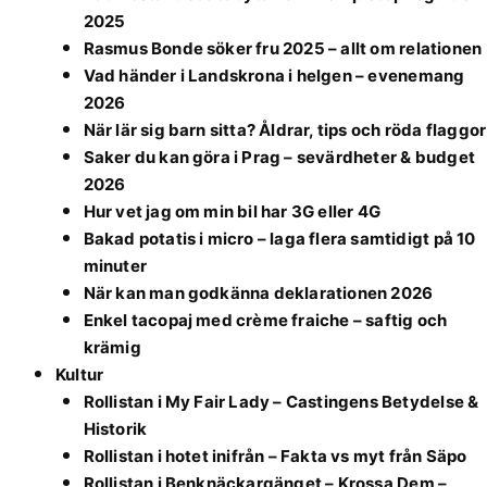
2025
Rasmus Bonde söker fru 2025 – allt om relationen
Vad händer i Landskrona i helgen – evenemang
2026
När lär sig barn sitta? Åldrar, tips och röda flaggor
Saker du kan göra i Prag – sevärdheter & budget
2026
Hur vet jag om min bil har 3G eller 4G
Bakad potatis i micro – laga flera samtidigt på 10
minuter
När kan man godkänna deklarationen 2026
Enkel tacopaj med crème fraiche – saftig och
krämig
Kultur
Rollistan i My Fair Lady – Castingens Betydelse &
Historik
Rollistan i hotet inifrån – Fakta vs myt från Säpo
Rollistan i Benknäckargänget – Krossa Dem –