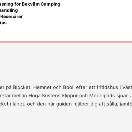
åsning för Bekväm Camping
handling
r Resenärer
ips
r på Blocket, Hemnet och Booli efter ett fritidshus i Väs
pretar mellan Höga Kustens klippor och Medelpads sjöar. 
et i länet, och den här guiden hjälper dig att sålla, jämfö