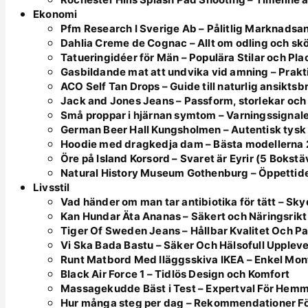
Ekonomi
Pfm Research I Sverige Ab – Pålitlig Marknadsa
Dahlia Creme de Cognac – Allt om odling och skö
Tatueringidéer för Män – Populära Stilar och Pl
Gasbildande mat att undvika vid amning – Prakt
ACO Self Tan Drops – Guide till naturlig ansikts
Jack and Jones Jeans – Passform, storlekar och 
Små proppar i hjärnan symtom – Varningssignale
German Beer Hall Kungsholmen – Autentisk tysk
Hoodie med dragkedja dam – Bästa modellerna
Öre på Island Korsord – Svaret är Eyrir (5 Bokstä
Natural History Museum Gothenburg – Öppettider
Livsstil
Vad händer om man tar antibiotika för tätt – Sk
Kan Hundar Äta Ananas – Säkert och Näringsrikt
Tiger Of Sweden Jeans – Hållbar Kvalitet Och P
Vi Ska Bada Bastu – Säker Och Hälsofull Upplev
Runt Matbord Med Iläggsskiva IKEA – Enkel Mont
Black Air Force 1 – Tidlös Design och Komfort
Massagekudde Bäst i Test – Expertval För Hem
Hur många steg per dag – Rekommendationer Fö