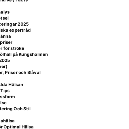
nalys
tsel
aceringar 2025
iska expertråd
bränna
priser
r för stroke
 ölhall på Kungsholmen
 2025
ver)
, Priser och Blåval
ydda Hälsan
 Tips
assform
else
ering Och Stil
mahälsa
r Optimal Hälsa