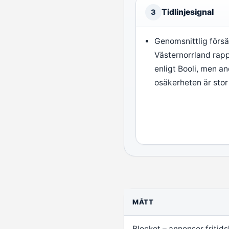
Tidlinjesignal
3
Genomsnittlig försäl
Västernorrland rapp
enligt Booli, men a
osäkerheten är stor
MÅTT
Blocket – annonser fritid