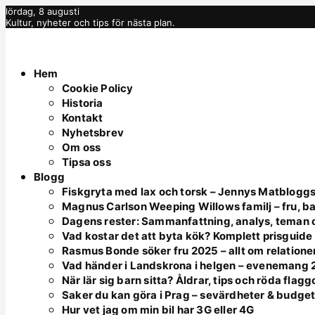
lördag, 8 augusti
Kultur, nyheter och tips för nästa plan.
Hem
Cookie Policy
Historia
Kontakt
Nyhetsbrev
Om oss
Tipsa oss
Blogg
Fiskgryta med lax och torsk – Jennys Matbloggs
Magnus Carlson Weeping Willows familj – fru, ba
Dagens rester: Sammanfattning, analys, teman o
Vad kostar det att byta kök? Komplett prisguid
Rasmus Bonde söker fru 2025 – allt om relatione
Vad händer i Landskrona i helgen – evenemang
När lär sig barn sitta? Åldrar, tips och röda flagg
Saker du kan göra i Prag – sevärdheter & budge
Hur vet jag om min bil har 3G eller 4G