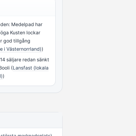
åden: Medelpad har
Höga Kusten lockar
ar god tillgång
e i Västernorrland)
)
4 säljare redan sänkt
Booli (
Lansfast (lokala
d)
)
 största marknadsplats)