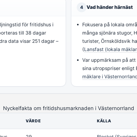
Vad händer härnäst
4
jningstid för fritidshus i
Fokusera på lokala omr
orteras till 38 dagar
många sjönära stugor, 
ndra data visar 251 dagar –
turister, Örnsköldsvik h
(
Lansfast (lokala mäklar
Var uppmärksam på att 1
sina utropspriser enligt 
mäklare i Västernorrlan
Nyckelfakta om fritidshusmarknaden i Västernorrland
VÄRDE
KÄLLA
shus
29
Blocket (Sveriges