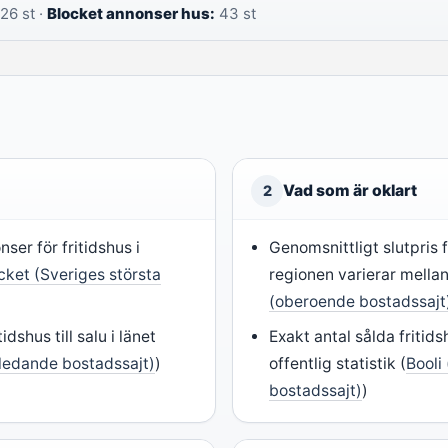
26 st ·
Blocket annonser hus:
43 st
Vad som är oklart
2
ser för fritidshus i
Genomsnittligt slutpris f
cket (Sveriges största
regionen varierar mellan 
(oberoende bostadssajt
idshus till salu i länet
Exakt antal sålda fritids
ledande bostadssajt)
)
offentlig statistik (
Booli
bostadssajt)
)