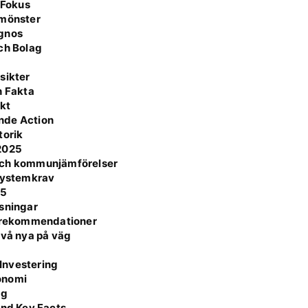
 Fokus
smönster
agnos
ch Bolag
sikter
h Fakta
ikt
nde Action
torik
/2025
 och kommunjämförelser
 Systemkrav
25
ösningar
h rekommendationer
två nya på väg
Investering
onomi
ag
and Key Facts