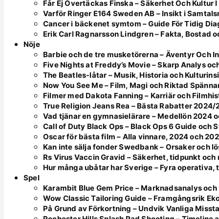
Får Ej Övertäckas Finska – Säkerhet Och Kultur I
Varför Ringer E164 Sweden AB – Insikt i Samtal
Cancer i bäckenet symtom – Guide För Tidig Di
Erik Carl Ragnarsson Lindgren – Fakta, Bostad o
Nöje
Barbie och de tre musketörerna – Äventyr Och In
Five Nights at Freddy’s Movie – Skarp Analys oc
The Beatles-låtar – Musik, Historia och Kulturins
Now You See Me – Film, Magi och Riktad Spänna
Filmer med Dakota Fanning – Karriär och Filmhis
True Religion Jeans Rea – Bästa Rabatter 2024
Vad tjänar en gymnasielärare – Medellön 2024
Call of Duty Black Ops – Black Ops 6 Guide och
Oscar för bästa film – Alla vinnare, 2024 och 20
Kan inte sälja fonder Swedbank – Orsaker och l
Rs Virus Vaccin Gravid – Säkerhet, tidpunkt oc
Hur många ubåtar har Sverige – Fyra operativa, 
Spel
Karambit Blue Gem Price – Marknadsanalys och 
Wow Classic Tailoring Guide – Framgångsrik Ek
På Grund av Förkortning – Undvik Vanliga Misst
Rochester Hills Splash Pad Shooting – Timeline 