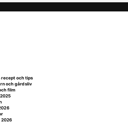
 recept och tips
rn och gårdsliv
ch film
e 2025
n
 2026
or
t 2026