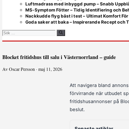
Luftmadrass med inbyggd pump – Snabb Uppbl
MS-Symptom Fötter – Tidig Identifiering och Be
Nackkudde flyg bäst i test – Ultimat Komfort Fö
Goda saker att baka – Inspirerande Recept och T
Sök
efter:
Blocket fritidshus till salu i Västernorrland – guide
Av Oscar Persson · maj 11, 2026
Att navigera bland annonse
förvirrande när utbudet s
fritidshusannonser på Block
beslut.
Senaste artiklar