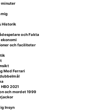
0 minuter
rämig
 Historik
kådespelare och Fakta
e ekonomi
oner och faciliteter
tik
t
nsikt
g Med Ferrari
 dubbelmål
na
l HBO 2021
son och mordet 1999
rjackor
ig Insyn