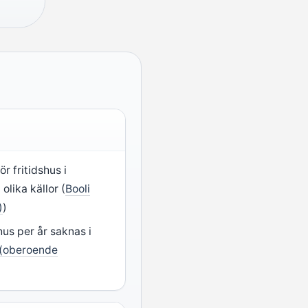
ör fritidshus i
olika källor (
Booli
)
)
hus per år saknas i
 (oberoende