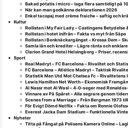
Bakad potatis i micro – laga flera samtidigt på 1
När kan man godkänna deklarationen 2026
Enkel tacopaj med crème fraiche – saftig och k
Kultur
Rollistan i My Fair Lady – Castingens Betydelse &
Rollistan i hotet inifrån – Fakta vs myt från Säpo
Rollistan i Benknäckargänget – Krossa Dem – S
Samla lån och krediter – Lägre ränta och enklar
Clarion Grand Hotel Helsingborg – Priser, recensi
Sport
Real Madryt – FC Barcelona – Rivalitet och Statis
FC Barcelona – Atlético Madryt – Taktisk Rivalite
Statistik Man Utd Mot Chelsea Fc – Rivalitetens I
Lewis Hamilton Net Worth – Ekonomisk Framgån
Al Nassr mot Al Wasl – 4-0-seger med Ronaldos
Vinnare av På Spåret – Alla segrare genom tider
Scenes from a Marriage – Från Bergman 1973 til
För Evigt Dömd Netflix – Fakta om Ronnie Olofs
Everest Jacka Dam Stadium – Funktionella Vinte
Nyheter
Titta på Fångat på Polisens Kamera Online – Lagl