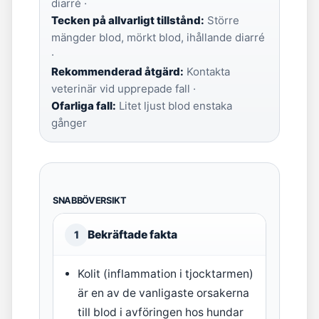
diarré ·
Tecken på allvarligt tillstånd:
Större
mängder blod, mörkt blod, ihållande diarré
·
Rekommenderad åtgärd:
Kontakta
veterinär vid upprepade fall ·
Ofarliga fall:
Litet ljust blod enstaka
gånger
SNABBÖVERSIKT
Bekräftade fakta
1
Kolit (inflammation i tjocktarmen)
är en av de vanligaste orsakerna
till blod i avföringen hos hundar