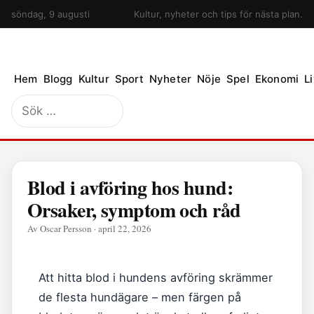
söndag, 9 augusti
Kultur, nyheter och tips för nästa plan.
Hem
Blogg
Kultur
Sport
Nyheter
Nöje
Spel
Ekonomi
Li
Sök
efter:
Blod i avföring hos hund:
Orsaker, symptom och råd
Av Oscar Persson · april 22, 2026
Att hitta blod i hundens avföring skrämmer
de flesta hundägare – men färgen på