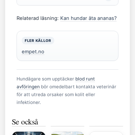
Relaterad läsning:
Kan hundar äta ananas?
FLER KÄLLOR
empet.no
Hundägare som upptäcker
blod runt
avföringen
bör omedelbart kontakta veterinär
för att utreda orsaker som kolit eller
infektioner.
Hur mycket
När kommer
Mazarinkaka
Se också
väger en
säsong 3 av
i långpanna
Små proppar
gurka? –
The Summer
utan
i hjärnan
Vikt, storlek
I Turned
mandelmassa
symtom –
och
Pretty? 16
– recept
Varningssignaler