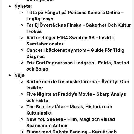
Nyheter
Titta på Fångat på Polisens Kamera Online –
Laglig Insyn
Får Ej Övertäckas Finska – Säkerhet Och Kultur
I Fokus
Varför Ringer E164 Sweden AB – Insikt i
Samtalsmönster
Cancer i bäckenet symtom – Guide För Tidig
Diagnos
Erik Carl Ragnarsson Lindgren – Fakta, Bostad
och Bolag
Nöje
Barbie och de tre musketörerna – Äventyr Och
Insikter
Five Nights at Freddy’s Movie – Skarp Analys
och Fakta
The Beatles-låtar – Musik, Historia och
Kulturinsikt
Now You See Me – Film, Magi och Riktad
Spännande Action
Filmer med Dakota Fanning – Karriär och