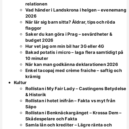
relationen
Vad händer i Landskrona i helgen – evenemang
2026
När lär sig barn sitta? Åldrar, tips och röda
flaggor
Saker du kan göra i Prag – sevärdheter &
budget 2026
Hur vet jag om min bil har 3G eller 4G
Bakad potatis i micro – laga flera samtidigt på
10 minuter
När kan man godkänna deklarationen 2026
Enkel tacopaj med crème fraiche – saftig och
krämig
Kultur
Rollistan i My Fair Lady – Castingens Betydelse
& Historik
Rollistan i hotet inifrån – Fakta vs myt från
Säpo
Rollistan i Benknäckargänget – Krossa Dem –
Skådespelare och Fakta
Samla lån och krediter – Lägre ränta och