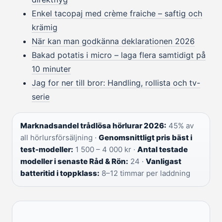
Enkel tacopaj med crème fraiche – saftig och
krämig
När kan man godkänna deklarationen 2026
Bakad potatis i micro – laga flera samtidigt på
10 minuter
Jag for ner till bror: Handling, rollista och tv-
serie
Marknadsandel trådlösa hörlurar 2026:
45% av
all hörlursförsäljning ·
Genomsnittligt pris bäst i
test-modeller:
1 500 – 4 000 kr ·
Antal testade
modeller i senaste Råd & Rön:
24 ·
Vanligast
batteritid i toppklass:
8–12 timmar per laddning