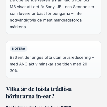
De oberoende testerna från Råd & Rön och
M3 visar att det är Sony, JBL och Sennheiser
som levererar bäst för pengarna – inte
nödvändigtvis de mest marknadsförda
märkena.
NOTERA
Batteritider anges ofta utan brusreducering –
med ANC aktiv minskar speltiden med 20–
30%.
Vilka är de bästa trådlösa
hörlurarna in-ear?