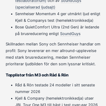
testlaboratorium)
och av
SoundGuys
(specialiserad ljudsajt)
Sennheiser Momentum 4 ger utmärkt ljud enligt
Kjell & Companys test (hemelektronikkedja)
Bose QuietComfort Ultra (2nd Gen) är ledande
på brusreducering enligt
SoundGuys
Skillnaden mellan Sony och Sennheiser handlar om
profil: Sony levererar en mer allround-upplevelse
med stark brusreducering, medan Sennheiser
prioriterar ljudbilden för den som lyssnar kritiskt.
Topplistor från M3 och Råd & Rön
Råd & Rön testade 24 modeller i sitt senaste
nummer 2026
Kjell & Company (hemelektronikkedja) utser
JBL Tour One M3 till bäst i test over-ear 2026