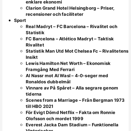
enklare ekonomi
Clarion Grand Hotel Helsingborg – Priser,
recensioner och faciliteter
Sport
Real Madryt – FC Barcelona – Rivalitet och
Statistik
FC Barcelona – Atlético Madryt – Taktisk
Rivalitet
Statistik Man Utd Mot Chelsea Fc – Rivalitetens
Insikt
Lewis Hamilton Net Worth – Ekonomisk
Framgång Med Ferrari
Al Nassr mot Al Wasl – 4-0-seger med
Ronaldos dubbelmål
Vinnare av På Spåret – Alla segrare genom
tiderna
Scenes from a Marriage – Från Bergman 1973
till HBO 2021
För Evigt Dömd Netflix – Fakta om Ronnie
Olofsson och mordet 1999
Everest Jacka Dam Stadium – Funktionella
Vinterjackor