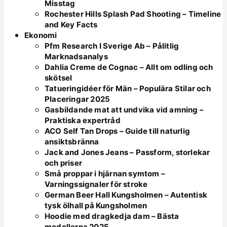
Misstag
Rochester Hills Splash Pad Shooting – Timeline
and Key Facts
Ekonomi
Pfm Research I Sverige Ab – Pålitlig
Marknadsanalys
Dahlia Creme de Cognac – Allt om odling och
skötsel
Tatueringidéer för Män – Populära Stilar och
Placeringar 2025
Gasbildande mat att undvika vid amning –
Praktiska expertråd
ACO Self Tan Drops – Guide till naturlig
ansiktsbränna
Jack and Jones Jeans – Passform, storlekar
och priser
Små proppar i hjärnan symtom –
Varningssignaler för stroke
German Beer Hall Kungsholmen – Autentisk
tysk ölhall på Kungsholmen
Hoodie med dragkedja dam – Bästa
modellerna 2025