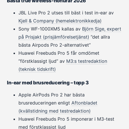
Bästa true wireless-hörlurar 2026
JBL Live Pro 2 utses till bäst i test in-ear av
Kjell & Company (hemelektronikkedja)
Sony WF-1000XM5 kallas av
Björn Sige, expert
på Prisjakt (prisjämförelsetjänst)
”det allra
bästa Airpods Pro 2-alternativet”
Huawei Freebuds Pro 5 får omdömet
”förstklassigt ljud” av
M3:s testredaktion
(teknisk tidskrift)
In-ear med brusreducering – topp 3
Apple AirPods Pro 2 har bästa
brusreduceringen enligt
Aftonbladet
(kvällstidning med testredaktion)
Huawei Freebuds Pro 5 imponerar i M3-test
med förstklassigt ljud