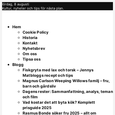
lördag, 8 augusti
Kultur, nyheter och tips för nästa plan.
Hem
Cookie Policy
Historia
Kontakt
Nyhetsbrev
Om oss
Tipsa oss
Blogg
Fiskgryta med lax och torsk – Jennys
Matbloggs recept och tips
Magnus Carlson Weeping Willows familj – fru,
barn och gårdsliv
Dagens rester: Sammanfattning, analys, teman
och film
Vad kostar det att byta kök? Komplett
prisguide 2025
Rasmus Bonde söker fru 2025 – allt om