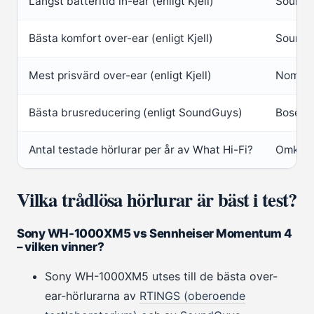
Längst batteritid in-ear (enligt Kjell)
Soundc
Bästa komfort over-ear (enligt Kjell)
Soundc
Mest prisvärd over-ear (enligt Kjell)
Nomade
Bästa brusreducering (enligt SoundGuys)
Bose Q
Antal testade hörlurar per år av What Hi-Fi?
Omkrin
Vilka trådlösa hörlurar är bäst i test?
Sony WH-1000XM5 vs Sennheiser Momentum 4
– vilken vinner?
Sony WH-1000XM5 utses till de bästa over-
ear-hörlurarna av
RTINGS (oberoende