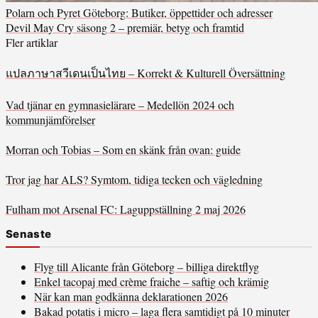
Polarn och Pyret Göteborg: Butiker, öppettider och adresser
Devil May Cry säsong 2 – premiär, betyg och framtid
Fler artiklar
แปลภาษาสวีเดนเป็นไทย – Korrekt & Kulturell Översättning
Vad tjänar en gymnasielärare – Medellön 2024 och
kommunjämförelser
Morran och Tobias – Som en skänk från ovan: guide
Tror jag har ALS? Symtom, tidiga tecken och vägledning
Fulham mot Arsenal FC: Laguppställning 2 maj 2026
Senaste
Flyg till Alicante från Göteborg – billiga direktflyg
Enkel tacopaj med crème fraiche – saftig och krämig
När kan man godkänna deklarationen 2026
Bakad potatis i micro – laga flera samtidigt på 10 minuter