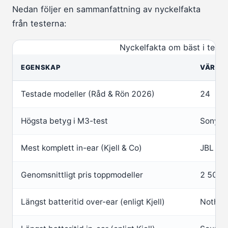
Nedan följer en sammanfattning av nyckelfakta
från testerna:
Nyckelfakta om bäst i test 
EGENSKAP
VÄRDE
Testade modeller (Råd & Rön 2026)
24
Högsta betyg i M3-test
Sony 
Mest komplett in-ear (Kjell & Co)
JBL Liv
Genomsnittligt pris toppmodeller
2 500 k
Längst batteritid over-ear (enligt Kjell)
Nothing