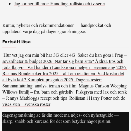
Jag for ner till bror: Handling, rollista och tv-serie
Kultur, nyheter och rekommendationer — handplockat och
uppdaterat varje dag på dagensgranskning.se.
Fortsätt läsa
Hur vet jag om min bil har 3G eller 4G
Saker du kan göra i Prag –
sevärdheter & budget 2026
När lär sig barn sitta? Åldrar, tips och
röda flaggor
Vad händer i Landskrona i helgen – evenemang 2026
Rasmus Bonde söker fru 2025 – allt om relationen
Vad kostar det
att byta kök? Komplett prisguide 2025
Dagens rester:
Sammanfattning, analys, teman och film
Magnus Carlson Weeping
Willows familj – fru, barn och gårdsliv
Fiskgryta med lax och torsk
– Jennys Matbloggs recept och tips
Rollistan i Harry Potter och de
vises sten – svenska röster
dagensgranskning.se är din moderna nöjes- och nyhetsguide —
skarp, snabb och kurerad för det som betyder något just nu.