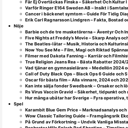
Får Ej Övertäckas Finska – Säkerhet Och Kultur I
Varför Ringer E164 Sweden AB – Insikt i Samtal
Cancer i bäckenet symtom – Guide För Tidig Di
Erik Carl Ragnarsson Lindgren – Fakta, Bostad o
Nöje
Barbie och de tre musketörerna – Äventyr Och In
Five Nights at Freddy’s Movie – Skarp Analys oc
The Beatles-låtar – Musik, Historia och Kulturins
Now You See Me – Film, Magi och Riktad Spänna
Filmer med Dakota Fanning – Karriär och Filmhis
True Religion Jeans Rea – Bästa Rabatter 2024
Vad tjänar en gymnasielärare – Medellön 2024
Call of Duty Black Ops – Black Ops 6 Guide och
Oscar för bästa film – Alla vinnare, 2024 och 20
Kan inte sälja fonder Swedbank – Orsaker och l
Rs Virus Vaccin Gravid – Säkerhet, tidpunkt oc
Hur många ubåtar har Sverige – Fyra operativa, 
Spel
Karambit Blue Gem Price – Marknadsanalys och 
Wow Classic Tailoring Guide – Framgångsrik Ek
På Grund av Förkortning – Undvik Vanliga Misst
Rochester Hills Splash Pad Shooting – Timeline 