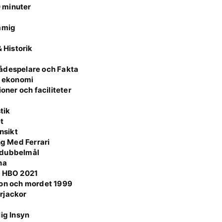
0 minuter
rämig
 Historik
kådespelare och Fakta
e ekonomi
oner och faciliteter
tik
t
nsikt
g Med Ferrari
 dubbelmål
na
l HBO 2021
son och mordet 1999
rjackor
ig Insyn