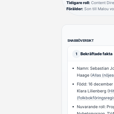
Tidigare roll:
Content Dire
Förälder:
Son till Malou v
SNABBÖVERSIKT
Bekräftade fakta
1
Namn: Sebastian Jo
Haage (
Allas (nöje
Född: 16 december 
Klara Lilienberg (
Hi
(folkbokföringsregi
Nuvarande roll: Pr
Nyhetsmorgon, TV4