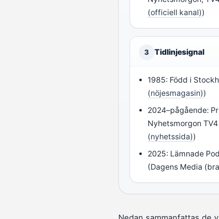
(officiell kanal)
)
Tidlinjesignal
3
1985: Född i Stockh
(nöjesmagasin)
)
2024–pågående: P
Nyhetsmorgon TV4 
(nyhetssida)
)
2025: Lämnade Pod
(Dagens Media (bra
Nedan sammanfattas de vik