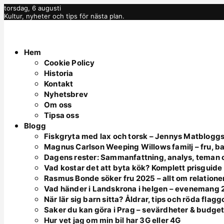
torsdag, 6 augusti
Kultur, nyheter och tips för nästa plan.
Hem
Cookie Policy
Historia
Kontakt
Nyhetsbrev
Om oss
Tipsa oss
Blogg
Fiskgryta med lax och torsk – Jennys Matbloggs
Magnus Carlson Weeping Willows familj – fru, ba
Dagens rester: Sammanfattning, analys, teman o
Vad kostar det att byta kök? Komplett prisguid
Rasmus Bonde söker fru 2025 – allt om relatione
Vad händer i Landskrona i helgen – evenemang
När lär sig barn sitta? Åldrar, tips och röda flagg
Saker du kan göra i Prag – sevärdheter & budge
Hur vet jag om min bil har 3G eller 4G