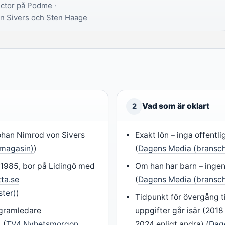
ctor på Podme ·
on Sivers och Sten Haage
Vad som är oklart
2
han Nimrod von Sivers
Exakt lön – inga offentli
smagasin)
)
(
Dagens Media (bransch
1985, bor på Lidingö med
Om han har barn – ingen
tta.se
(
Dagens Media (bransch
ster)
)
Tidpunkt för övergång t
ogramledare
uppgifter går isär (2018 
 (
TV4 Nyhetsmorgon
2024 enligt andra) (
Dag