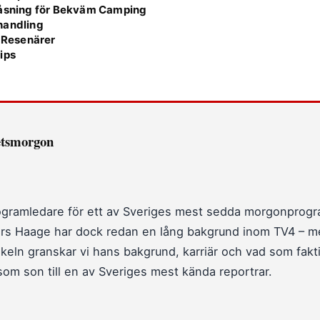
åsning för Bekväm Camping
handling
r Resenärer
ips
etsmorgon
 programledare för ett av Sveriges mest sedda morgonprog
ers Haage har dock redan en lång bakgrund inom TV4 – men
tikeln granskar vi hans bakgrund, karriär och vad som fakt
om son till en av Sveriges mest kända reportrar.