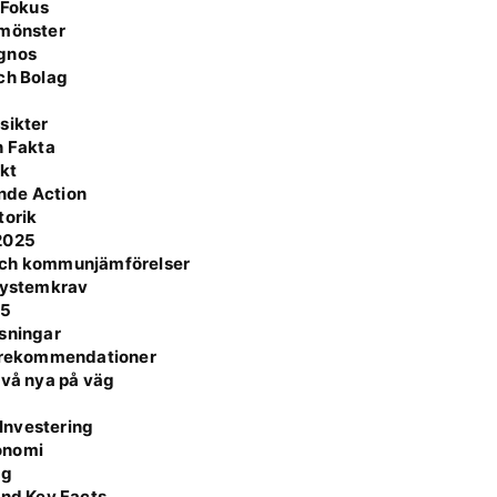
 Fokus
smönster
agnos
ch Bolag
sikter
h Fakta
ikt
nde Action
torik
/2025
 och kommunjämförelser
 Systemkrav
25
ösningar
h rekommendationer
två nya på väg
Investering
onomi
ag
and Key Facts