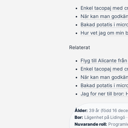
Enkel tacopaj med cr
När kan man godkän
Bakad potatis i micro
Hur vet jag om min b
Relaterat
Flyg till Alicante frå
Enkel tacopaj med cr
När kan man godkän
Bakad potatis i micro
Jag for ner till bror:
Ålder:
39 år (född 16 dece
Bor:
Lägenhet på Lidingö ·
Nuvarande roll:
Programle