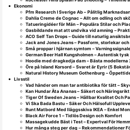
Ekonomi
Pfm Research I Sverige Ab – Pålitlig Marknadsa
Dahlia Creme de Cognac – Allt om odling och skö
Tatueringidéer för Män – Populära Stilar och Pl
Gasbildande mat att undvika vid amning – Prakt
ACO Self Tan Drops – Guide till naturlig ansikts
Jack and Jones Jeans – Passform, storlekar och 
Små proppar i hjärnan symtom – Varningssignale
German Beer Hall Kungsholmen – Autentisk tysk
Hoodie med dragkedja dam – Bästa modellerna
Öre på Island Korsord – Svaret är Eyrir (5 Bokstä
Natural History Museum Gothenburg – Öppettider
Livsstil
Vad händer om man tar antibiotika för tätt – Sk
Kan Hundar Äta Ananas – Säkert och Näringsrikt
Tiger Of Sweden Jeans – Hållbar Kvalitet Och P
Vi Ska Bada Bastu – Säker Och Hälsofull Upplev
Runt Matbord Med Iläggsskiva IKEA – Enkel Mont
Black Air Force 1 – Tidlös Design och Komfort
Massagekudde Bäst i Test – Expertval För Hem
Hur många steg per dag – Rekommendationer Fö