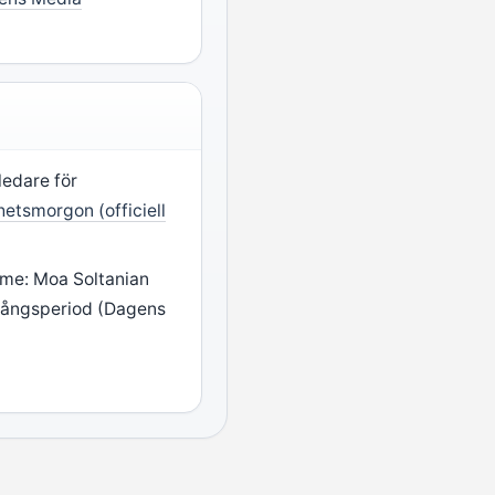
ledare för
etsmorgon (officiell
me: Moa Soltanian
ångsperiod (Dagens
)