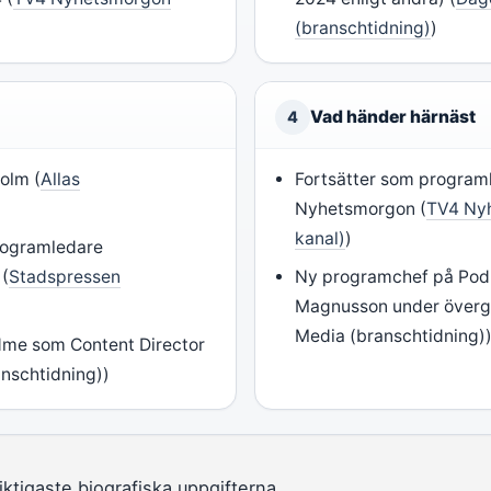
(branschtidning)
)
Vad händer härnäst
4
olm (
Allas
Fortsätter som program
Nyhetsmorgon (
TV4 Nyh
kanal)
)
rogramledare
(
Stadspressen
Ny programchef på Pod
Magnusson under överg
Media (branschtidning)
me som Content Director
nschtidning))
tigaste biografiska uppgifterna.