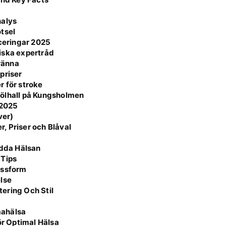
nalys
tsel
aceringar 2025
iska expertråd
bränna
priser
r för stroke
 ölhall på Kungsholmen
 2025
ver)
, Priser och Blåval
ydda Hälsan
 Tips
assform
else
ering Och Stil
mahälsa
r Optimal Hälsa