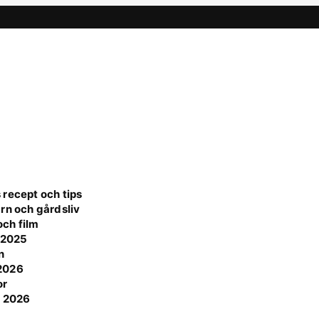
 recept och tips
rn och gårdsliv
ch film
e 2025
n
 2026
or
t 2026