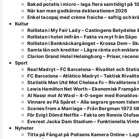
Bakad potatis i micro – laga flera samtidigt på 1
När kan man godkänna deklarationen 2026
Enkel tacopaj med crème fraiche – saftig och k
Kultur
Rollistan i My Fair Lady – Castingens Betydelse &
Rollistan i hotet inifrån – Fakta vs myt från Säpo
Rollistan i Benknäckargänget – Krossa Dem – S
Samla lån och krediter – Lägre ränta och enklar
Clarion Grand Hotel Helsingborg – Priser, recensi
Sport
Real Madryt – FC Barcelona – Rivalitet och Statis
FC Barcelona – Atlético Madryt – Taktisk Rivalite
Statistik Man Utd Mot Chelsea Fc – Rivalitetens I
Lewis Hamilton Net Worth – Ekonomisk Framgån
Al Nassr mot Al Wasl – 4-0-seger med Ronaldos
Vinnare av På Spåret – Alla segrare genom tider
Scenes from a Marriage – Från Bergman 1973 til
För Evigt Dömd Netflix – Fakta om Ronnie Olofs
Everest Jacka Dam Stadium – Funktionella Vinte
Nyheter
Titta på Fångat på Polisens Kamera Online – Lagl