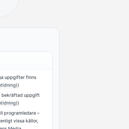
ga uppgifter finns
tidning)
)
 bekräftad uppgift
tidning)
)
ill programledare –
enligt vissa källor,
ens Media