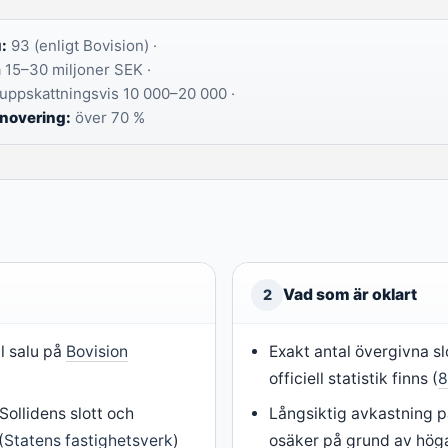
u:
93 (enligt Bovision) ·
 15–30 miljoner SEK ·
uppskattningsvis 10 000–20 000 ·
enovering:
över 70 %
Vad som är oklart
2
ll salu på
Bovision
Exakt antal övergivna sl
officiell statistik finns (
8
Sollidens slott och
Långsiktig avkastning på
(
Statens fastighetsverk
)
osäker på grund av hög