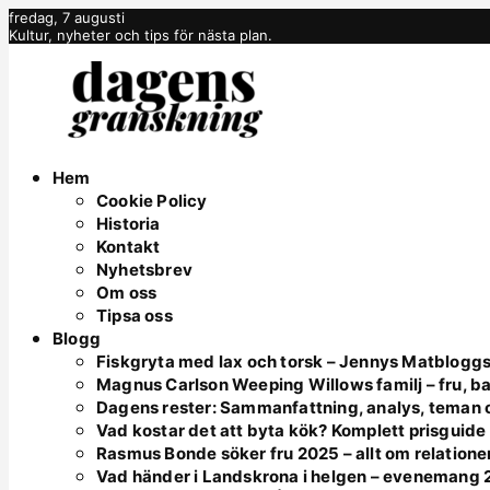
fredag, 7 augusti
Kultur, nyheter och tips för nästa plan.
Hem
Cookie Policy
Historia
Kontakt
Nyhetsbrev
Om oss
Tipsa oss
Blogg
Fiskgryta med lax och torsk – Jennys Matbloggs
Magnus Carlson Weeping Willows familj – fru, ba
Dagens rester: Sammanfattning, analys, teman o
Vad kostar det att byta kök? Komplett prisguid
Rasmus Bonde söker fru 2025 – allt om relatione
Vad händer i Landskrona i helgen – evenemang