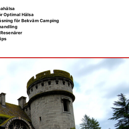
mahälsa
r Optimal Hälsa
åsning för Bekväm Camping
handling
r Resenärer
ips