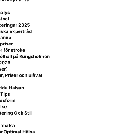
nalys
tsel
aceringar 2025
iska expertråd
bränna
priser
r för stroke
 ölhall på Kungsholmen
 2025
ver)
, Priser och Blåval
ydda Hälsan
 Tips
assform
else
ering Och Stil
mahälsa
r Optimal Hälsa