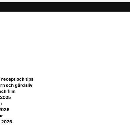
 recept och tips
rn och gårdsliv
ch film
e 2025
n
 2026
or
t 2026