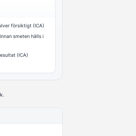
ver försiktigt (ICA)
nnan smeten hälls i
esultat (ICA)
k.