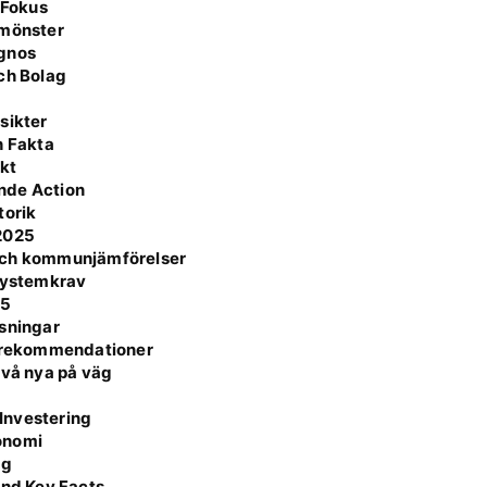
 Fokus
smönster
agnos
ch Bolag
sikter
h Fakta
ikt
nde Action
torik
/2025
 och kommunjämförelser
 Systemkrav
25
ösningar
h rekommendationer
två nya på väg
Investering
onomi
ag
and Key Facts