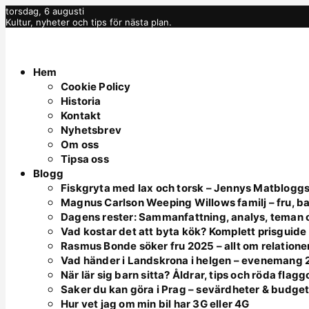
torsdag, 6 augusti
Kultur, nyheter och tips för nästa plan.
Hem
Cookie Policy
Historia
Kontakt
Nyhetsbrev
Om oss
Tipsa oss
Blogg
Fiskgryta med lax och torsk – Jennys Matbloggs
Magnus Carlson Weeping Willows familj – fru, ba
Dagens rester: Sammanfattning, analys, teman o
Vad kostar det att byta kök? Komplett prisguid
Rasmus Bonde söker fru 2025 – allt om relatione
Vad händer i Landskrona i helgen – evenemang
När lär sig barn sitta? Åldrar, tips och röda flagg
Saker du kan göra i Prag – sevärdheter & budge
Hur vet jag om min bil har 3G eller 4G