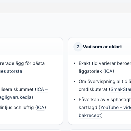
Vad som är oklart
2
erade ägg för bästa
Exakt tid varierar bero
ges största
äggstorlek (
ICA
)
Om övervispning alltid ä
ilisera skummet (
ICA –
omdiskuterat (
SmakStar
agligvarukedja
)
Påverkan av visphastighe
ir ljus och luftig (
ICA
)
kartlagd (
YouTube – vi
bakrecept
)