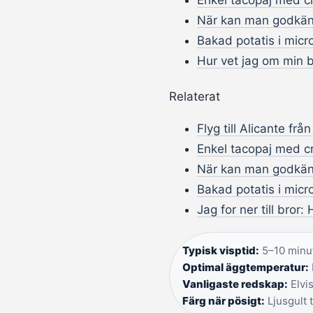
Enkel tacopaj med cr
När kan man godkän
Bakad potatis i micro
Hur vet jag om min b
Relaterat
Flyg till Alicante frå
Enkel tacopaj med cr
När kan man godkän
Bakad potatis i micro
Jag for ner till bror:
Typisk visptid:
5–10 minut
Optimal äggtemperatur:
Vanligaste redskap:
Elvis
Färg när pösigt:
Ljusgult ti