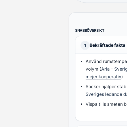
SNABBÖVERSIKT
Bekräftade fakta
1
Använd rumstemper
volym (
Arla – Sveri
mejerikooperativ
)
Socker hjälper stab
Sveriges ledande d
Vispa tills smeten bl