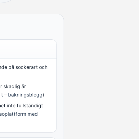
ende på sockerart och
r skadlig är
t – bakningsblogg
)
t inte fullständigt
deoplattform med