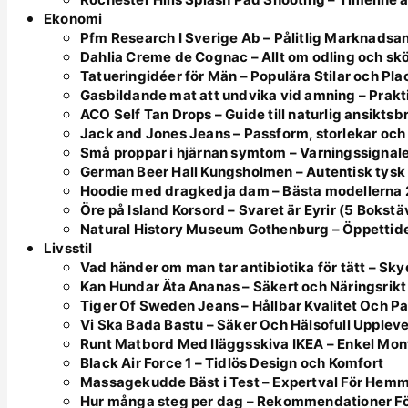
Ekonomi
Pfm Research I Sverige Ab – Pålitlig Marknadsa
Dahlia Creme de Cognac – Allt om odling och skö
Tatueringidéer för Män – Populära Stilar och Pl
Gasbildande mat att undvika vid amning – Prakt
ACO Self Tan Drops – Guide till naturlig ansikts
Jack and Jones Jeans – Passform, storlekar och 
Små proppar i hjärnan symtom – Varningssignale
German Beer Hall Kungsholmen – Autentisk tysk
Hoodie med dragkedja dam – Bästa modellerna
Öre på Island Korsord – Svaret är Eyrir (5 Bokstä
Natural History Museum Gothenburg – Öppettider
Livsstil
Vad händer om man tar antibiotika för tätt – Sk
Kan Hundar Äta Ananas – Säkert och Näringsrikt
Tiger Of Sweden Jeans – Hållbar Kvalitet Och P
Vi Ska Bada Bastu – Säker Och Hälsofull Upplev
Runt Matbord Med Iläggsskiva IKEA – Enkel Mont
Black Air Force 1 – Tidlös Design och Komfort
Massagekudde Bäst i Test – Expertval För Hem
Hur många steg per dag – Rekommendationer Fö