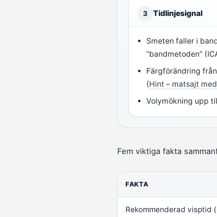
Tidlinjesignal
3
Smeten faller i ban
”bandmetoden” (IC
Färgförändring från g
(
Hint – matsajt me
Volymökning upp til
Fem viktiga fakta sammanf
FAKTA
Rekommenderad visptid (