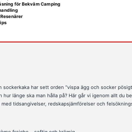
åsning för Bekväm Camping
handling
r Resenärer
ips
n sockerkaka har sett orden ”vispa ägg och socker pösigt
 hur länge ska man hålla på? Här går vi igenom allt du be
, med tidsangivelser, redskapsjämförelser och felsöknings