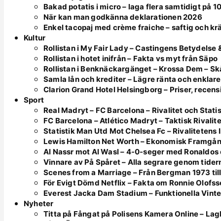
Bakad potatis i micro – laga flera samtidigt på 1
När kan man godkänna deklarationen 2026
Enkel tacopaj med crème fraiche – saftig och k
Kultur
Rollistan i My Fair Lady – Castingens Betydelse &
Rollistan i hotet inifrån – Fakta vs myt från Säpo
Rollistan i Benknäckargänget – Krossa Dem – S
Samla lån och krediter – Lägre ränta och enklar
Clarion Grand Hotel Helsingborg – Priser, recensi
Sport
Real Madryt – FC Barcelona – Rivalitet och Statis
FC Barcelona – Atlético Madryt – Taktisk Rivalite
Statistik Man Utd Mot Chelsea Fc – Rivalitetens I
Lewis Hamilton Net Worth – Ekonomisk Framgån
Al Nassr mot Al Wasl – 4-0-seger med Ronaldos
Vinnare av På Spåret – Alla segrare genom tider
Scenes from a Marriage – Från Bergman 1973 til
För Evigt Dömd Netflix – Fakta om Ronnie Olofs
Everest Jacka Dam Stadium – Funktionella Vinte
Nyheter
Titta på Fångat på Polisens Kamera Online – Lagl