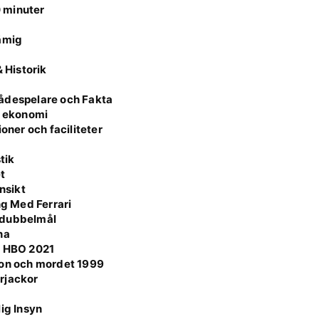
0 minuter
rämig
 Historik
kådespelare och Fakta
e ekonomi
oner och faciliteter
tik
t
nsikt
g Med Ferrari
 dubbelmål
na
l HBO 2021
son och mordet 1999
rjackor
ig Insyn