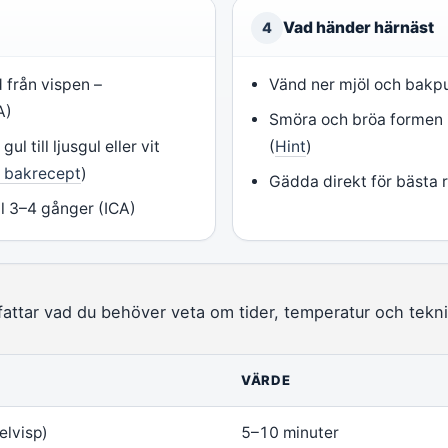
Vad händer härnäst
4
d från vispen –
Vänd ner mjöl och bakpul
A)
Smöra och bröa formen i
ul till ljusgul eller vit
(
Hint
)
d bakrecept
)
Gädda direkt för bästa r
l 3–4 gånger (ICA)
attar vad du behöver veta om tider, temperatur och tekni
VÄRDE
elvisp)
5–10 minuter