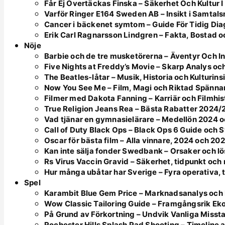
Får Ej Övertäckas Finska – Säkerhet Och Kultur I
Varför Ringer E164 Sweden AB – Insikt i Samtal
Cancer i bäckenet symtom – Guide För Tidig Di
Erik Carl Ragnarsson Lindgren – Fakta, Bostad o
Nöje
Barbie och de tre musketörerna – Äventyr Och In
Five Nights at Freddy’s Movie – Skarp Analys oc
The Beatles-låtar – Musik, Historia och Kulturins
Now You See Me – Film, Magi och Riktad Spänna
Filmer med Dakota Fanning – Karriär och Filmhis
True Religion Jeans Rea – Bästa Rabatter 2024
Vad tjänar en gymnasielärare – Medellön 2024
Call of Duty Black Ops – Black Ops 6 Guide och
Oscar för bästa film – Alla vinnare, 2024 och 20
Kan inte sälja fonder Swedbank – Orsaker och l
Rs Virus Vaccin Gravid – Säkerhet, tidpunkt oc
Hur många ubåtar har Sverige – Fyra operativa, 
Spel
Karambit Blue Gem Price – Marknadsanalys och 
Wow Classic Tailoring Guide – Framgångsrik Ek
På Grund av Förkortning – Undvik Vanliga Misst
Rochester Hills Splash Pad Shooting – Timeline 